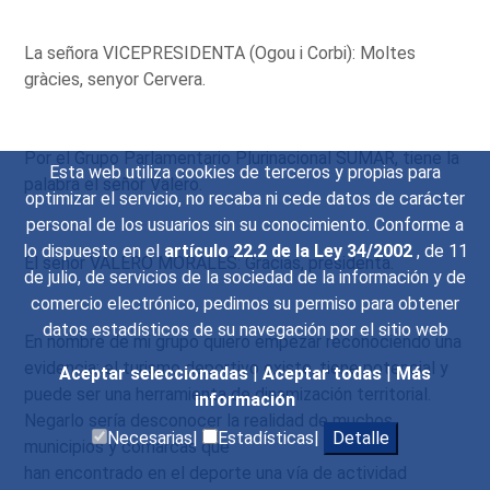
La señora VICEPRESIDENTA (Ogou i Corbi): Moltes
gràcies, senyor Cervera.
Por el Grupo Parlamentario Plurinacional SUMAR, tiene la
Esta web utiliza cookies de terceros y propias para
palabra el señor Valero.
optimizar el servicio, no recaba ni cede datos de carácter
personal de los usuarios sin su conocimiento. Conforme a
lo dispuesto en el
artículo 22.2 de la Ley 34/2002
, de 11
El señor VALERO MORALES: Gracias, presidenta.
de julio, de servicios de la sociedad de la información y de
comercio electrónico, pedimos su permiso para obtener
datos estadísticos de su navegación por el sitio web
En nombre de mi grupo quiero empezar reconociendo una
evidencia: el turismo deportivo existe, tiene potencial y
Aceptar seleccionadas
|
Aceptar todas
|
Más
puede ser una herramienta de dinamización territorial.
información
Negarlo sería desconocer la realidad de muchos
Necesarias|
Estadísticas|
Detalle
municipios y comarcas que
han encontrado en el deporte una vía de actividad