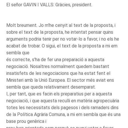
El señor GAVIN I VALLS: Gràcies, president.
Molt breument. Jo m'he cenyit al text de la proposta, i
sobre el text de la proposta, he intentat pensar quins
arguments podria tenir per no votar-lo a favor, i no els he
acabat de trobar. O sigui, el text de la proposta a mi em
sembla que
és correcte, s'ha de fer una preparació a aquesta
negociació. Nosaltres normalment quedem bastant
insatisfets de les negociacions que ha estat fent el
Ministeri amb la Unió Europea. El sector més aviat ens
sembla que queda relativament desemparat.
I, per tant, que es facin els preparatius per a aquesta
negociació, i que aquesta reculli en matèria agropecuària
totes les necessitats dels pagesos i dels ramaders dins
de la Política Agrària Comuna, a mi em sembla que és una
base prou genèrica i