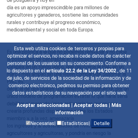
de posguerra y hoy en
día es un apoyo imprescindible para millones de
agricultores y ganaderos, sostiene las comunidades
rurales y contribuye al progreso económico,
medioambiental y social en toda Europa.
Esta web utiliza cookies de terceros y propias para
Es una política a la que no podemos renunciar y no cabe
optimizar el servicio, no recaba ni cede datos de carácter
la posibilidad de centralizar el financiamiento de la Unión
personal de los usuarios sin su conocimiento. Conforme a
Europea en un fondo único, que disolvería la PAC en un
lo dispuesto en el
artículo 22.2 de la Ley 34/2002
, de 11
marco más amplio sin una visión compartida. Sustituir la
de julio, de servicios de la sociedad de la información y de
PAC, es
comercio electrónico, pedimos su permiso para obtener
decir, la de dos pilares que tenemos actualmente, por un
datos estadísticos de su navegación por el sitio web
único modelo de programación estatal lo que haría sería
debilitar el mercado único, retrasaría las inversiones,
Aceptar seleccionadas
|
Aceptar todas
|
Más
crearía profundas disparidades entre los Estados
información
miembro y, a la vez, amenazaría
Necesarias|
Estadísticas|
Detalle
los ingresos y la sostenibilidad de millones de
agricultores y agricultoras, y pondría en riesgo la