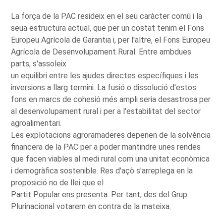
La força de la PAC resideix en el seu caràcter comú i la
seua estructura actual, que per un costat tenim el Fons
Europeu Agrícola de Garantia i, per l'altre, el Fons Europeu
Agrícola de Desenvolupament Rural. Entre ambdues
parts, s'assoleix
un equilibri entre les ajudes directes específiques i les
inversions a llarg termini. La fusió o dissolució d'estos
fons en marcs de cohesió més ampli seria desastrosa per
al desenvolupament rural i per a l'estabilitat del sector
agroalimentari.
Les explotacions agroramaderes depenen de la solvència
financera de la PAC per a poder mantindre unes rendes
que facen viables al medi rural com una unitat econòmica
i demogràfica sostenible. Res d'açò s'arreplega en la
proposició no de llei que el
Partit Popular ens presenta. Per tant, des del Grup
Plurinacional votarem en contra de la mateixa.