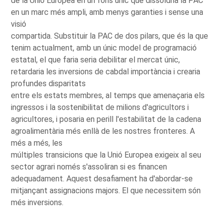
de la Unió Europea en un fons únic que dissoldria la PAC
en un marc més ampli, amb menys garanties i sense una
visió
compartida. Substituir la PAC de dos pilars, que és la que
tenim actualment, amb un únic model de programació
estatal, el que faria seria debilitar el mercat únic,
retardaria les inversions de cabdal importància i crearia
profundes disparitats
entre els estats membres, al temps que amenaçaria els
ingressos i la sostenibilitat de milions d'agricultors i
agricultores, i posaria en perill l'estabilitat de la cadena
agroalimentària més enllà de les nostres fronteres. A
més a més, les
múltiples transicions que la Unió Europea exigeix al seu
sector agrari només s'assoliran si es financen
adequadament. Aquest desafiament ha d'abordar-se
mitjançant assignacions majors. El que necessitem són
més inversions.