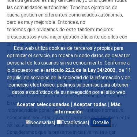
nuestra gestión es muy deficiente, yo diría que en todas
las comunidades autónomas. Tenemos ejemplos de
buena gestión en diferentes comunidades autónomas,
pero es muy mejorable. Entonces, no
tenemos que olvidarnos de este tándem: mejores
presupuestos y una mejor gestión eficiente de ellos con
un criterio que compartimos totalmente, que es el de
Esta web utiliza cookies de terceros y propias para
equidad.
optimizar el servicio, no recaba ni cede datos de carácter
personal de los usuarios sin su conocimiento. Conforme a
lo dispuesto en el
artículo 22.2 de la Ley 34/2002
, de 11
Las personas con discapacidad, sus familias y sus
de julio, de servicios de la sociedad de la información y de
organizaciones de referencia se han pasado décadas
comercio electrónico, pedimos su permiso para obtener
impulsando cambios normativos y apoyo institucional,
datos estadísticos de su navegación por el sitio web
nos toca corresponder a ese esfuerzo de generaciones.
En este sentido, es
Aceptar seleccionadas
|
Aceptar todas
|
Más
imprescindible poner en valor el gran trabajo normativo,
información
económico, societario y de toda índole que también está
Necesarias|
Estadísticas|
Detalle
realizando nuestro Ministerio de Derechos Sociales.
Consideramos que la presente iniciativa invita a dar