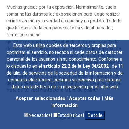
Muchas gracias por tu exposición. Normalmente, suelo
tomar notas durante las exposiciones para luego realizar
mi intervención y la verdad es que hoy no podido. Todo lo
que ha contado la compareciente ha sido abrumador;
tanto, que me he
quedado estupefacta. Ya sabía de ello, pero escucharlo
Esta web utiliza cookies de terceros y propias para
de viva voz de una persona que lo sufre y que representa
optimizar el servicio, no recaba ni cede datos de carácter
al colectivo ha sido una estupefacción. Sabemos que
personal de los usuarios sin su conocimiento. Conforme a
pasa esto; nuestro grupo y muchos grupos de la izquierda
lo dispuesto en el
artículo 22.2 de la Ley 34/2002
, de 11
sabemos que pasa esto y
de julio, de servicios de la sociedad de la información y de
defendemos todo lo que la compareciente ha explicado
comercio electrónico, pedimos su permiso para obtener
que no puede pasar, pero oírlo de tu voz -perdona que te
datos estadísticos de su navegación por el sitio web
trate de tú- realmente pone la piel de gallina.
Aceptar seleccionadas
|
Aceptar todas
|
Más
información
Necesarias|
Estadísticas|
Detalle
Página 6