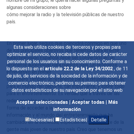
nombre de mi grupo, le quería hacer algunas preguntas y
algunas consideraciones sobre
cómo mejorar la radio y la televisión públicas de nuestro
país.
En primer lugar, seguro que coincidirá conmigo en que uno
Esta web utiliza cookies de terceros y propias para
de los principales objetivos que tenemos para el ente
optimizar el servicio, no recaba ni cede datos de carácter
Radiotelevisión Española debe ser convertirlo en un
personal de los usuarios sin su conocimiento. Conforme a
referente audiovisual para nuestro país. Un referente
lo dispuesto en el
artículo 22.2 de la Ley 34/2002
, de 11
informativo en primer
de julio, de servicios de la sociedad de la información y de
lugar, pero también un referente para la difusión cultural,
comercio electrónico, pedimos su permiso para obtener
para el mundo del deporte, tan importante, y sobre todo
datos estadísticos de su navegación por el sitio web
para el entretenimiento. Es verdad que a través de las
redes sociales y de las nuevas plataformas hay una
Aceptar seleccionadas
|
Aceptar todas
|
Más
forma de acceder a la
información
información y al mundo del entretenimiento que ha
Necesarias|
Estadísticas|
Detalle
cambiado en la sociedad, especialmente por parte de la
gente más joven de nuestro país. Creo que tenemos un