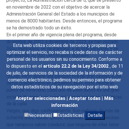
proyecto, La Administración cerca de ti, que se presentó
en noviembre de 2022 con el objetivo de acercar la
Administración General del Estado a los municipios de
menos de 8000 habitantes. Desde entonces, el programa
se ha demostrado todo un éxito.
En el primer año de vigencia plena del programa, desde
diciembre de 2022 a diciembre de 2023, se han visitado
Esta web utiliza cookies de terceros y propias para
3600 municipios, se ha atendido a 40 000 personas y se
optimizar el servicio, no recaba ni cede datos de carácter
han emitido 30 000 certificados digitales.
personal de los usuarios sin su conocimiento. Conforme a
lo dispuesto en el
artículo 22.2 de la Ley 34/2002
, de 11
de julio, de servicios de la sociedad de la información y de
Quizás, visto desde una perspectiva de gran ciudad, esos
comercio electrónico, pedimos su permiso para obtener
datos puedan parecer pequeños, pero, visto desde el
datos estadísticos de su navegación por el sitio web
punto de vista rural, cada uno de esos datos es una gran
victoria. Yo pienso, por ejemplo, en mis vecinas, las chicas
Aceptar seleccionadas
|
Aceptar todas
|
Más
de la calle
información
Vargas, que digo cariñosamente. Son señoras de más de
Necesarias|
Estadísticas|
Detalle
ochenta años, viudas quizás, ayudadas por otras vecinas
que tampoco saben conducir, que ninguna de ellas tiene