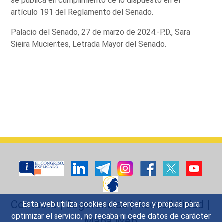
se publica en cumplimiento de lo dispuesto en el
artículo 191 del Reglamento del Senado.
Palacio del Senado, 27 de marzo de 2024.-P.D., Sara
Sieira Mucientes, Letrada Mayor del Senado.
Contacto
|
Sugerencias
|
Accesibilidad
|
Esta web utiliza cookies de terceros y propias para
optimizar el servicio, no recaba ni cede datos de carácter
Mapa Web