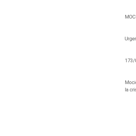
MOCI
Urge
173/
Moció
la cr