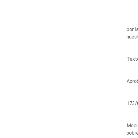
por l
nuest
Texto
Aprob
173/
Moció
sobre