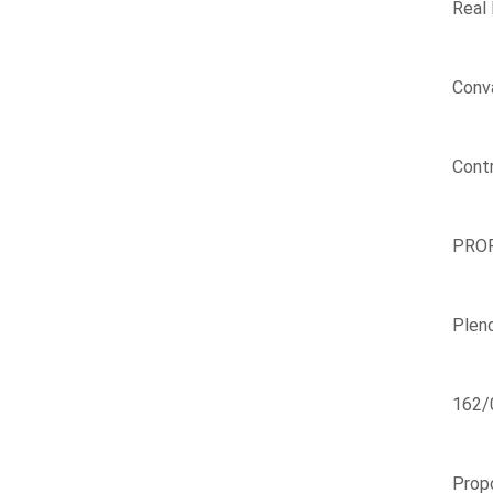
Real 
Conva
Contr
PROP
Plen
162/
Propo