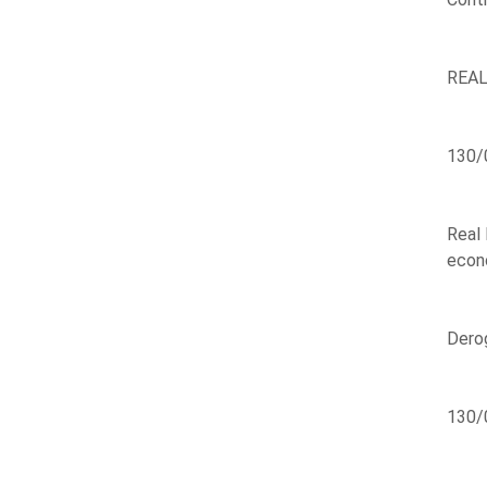
REAL
130/
Real 
econó
Derog
130/