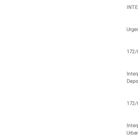
INT
Urge
172/
Inter
Depor
172/
Inter
Urban