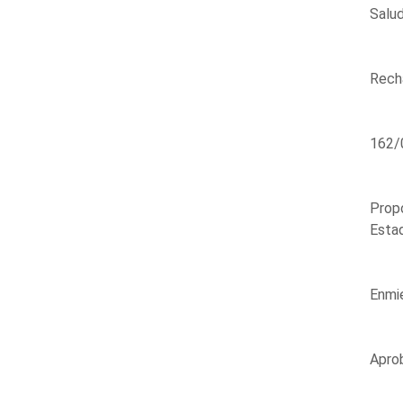
Salud
Recha
162/
Propo
Estad
Enmie
Aprob