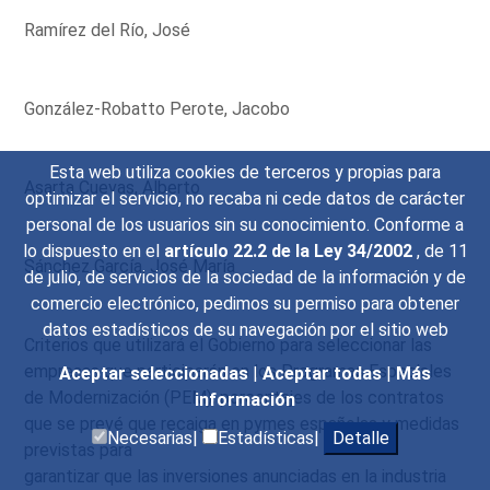
Ramírez del Río, José
González-Robatto Perote, Jacobo
Esta web utiliza cookies de terceros y propias para
Asarta Cuevas, Alberto
optimizar el servicio, no recaba ni cede datos de carácter
personal de los usuarios sin su conocimiento. Conforme a
lo dispuesto en el
artículo 22.2 de la Ley 34/2002
, de 11
Sánchez García, José María
de julio, de servicios de la sociedad de la información y de
comercio electrónico, pedimos su permiso para obtener
datos estadísticos de su navegación por el sitio web
Criterios que utilizará el Gobierno para seleccionar las
empresas que participarán en los Programas Especiales
Aceptar seleccionadas
|
Aceptar todas
|
Más
de Modernización (PEM), porcentajes de los contratos
información
que se prevé que recaiga en pymes españolas y medidas
Necesarias|
Estadísticas|
Detalle
previstas para
garantizar que las inversiones anunciadas en la industria