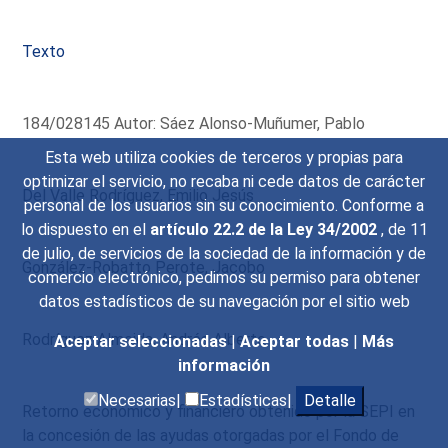
Texto
184/028145 Autor: Sáez Alonso-Muñumer, Pablo
Esta web utiliza cookies de terceros y propias para
optimizar el servicio, no recaba ni cede datos de carácter
Del Valle Rodríguez, Emilio Jesús
personal de los usuarios sin su conocimiento. Conforme a
lo dispuesto en el
artículo 22.2 de la Ley 34/2002
, de 11
de julio, de servicios de la sociedad de la información y de
González-Robatto Perote, Jacobo
comercio electrónico, pedimos su permiso para obtener
datos estadísticos de su navegación por el sitio web
Rodríguez Almeida, Andrés Alberto
Aceptar seleccionadas
|
Aceptar todas
|
Más
información
Necesarias|
Estadísticas|
Detalle
Retorno económico y financiero obtenido por la SEPI en
la concesión de las ayudas otorgadas por el Fondo de