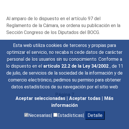
Al amparo de lo dispuesto en el artículo 97 del
Reglamento de la Cámara, se ordena su publicación en la
Sección Congreso de los Diputados del BOCG.
Esta web utiliza cookies de terceros y propias para
optimizar el servicio, no recaba ni cede datos de carácter
Palacio del Congreso de los Diputados, 26 de mayo de
personal de los usuarios sin su conocimiento. Conforme a
2025.-P.D. El Secretario General del Congreso de los
lo dispuesto en el
artículo 22.2 de la Ley 34/2002
, de 11
Diputados, Fernando Galindo Elola-Olaso.
de julio, de servicios de la sociedad de la información y de
comercio electrónico, pedimos su permiso para obtener
datos estadísticos de su navegación por el sitio web
Página 7
Aceptar seleccionadas
|
Aceptar todas
|
Más
información
Necesarias|
Estadísticas|
Detalle