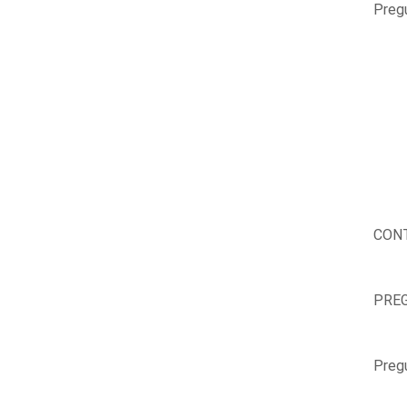
Pregu
CONT
PREG
Preg