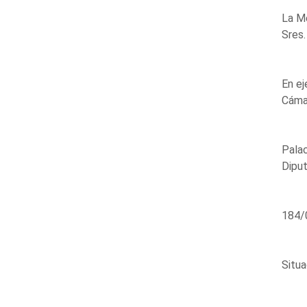
La Me
Sres.
En ej
Cáma
Palac
Diput
184/
Situa