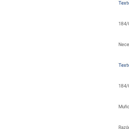
Text
184/
Neces
Text
184/0
Muñoz
Razón