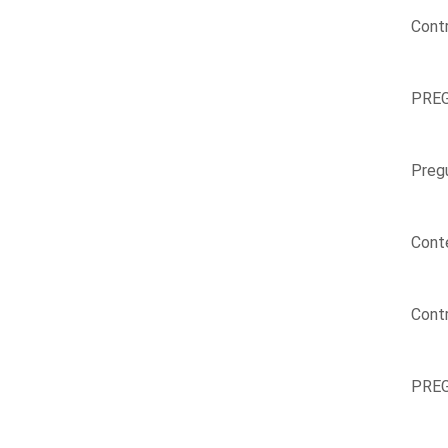
Contr
PREG
Pregu
Conte
Contr
PREG