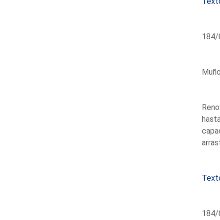
Text
184/0
Muñoz
Renov
hasta
capa
arras
Text
184/0