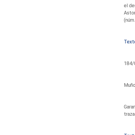
el de
Asto
(núm.
Text
184/0
Muñoz
Garan
traza