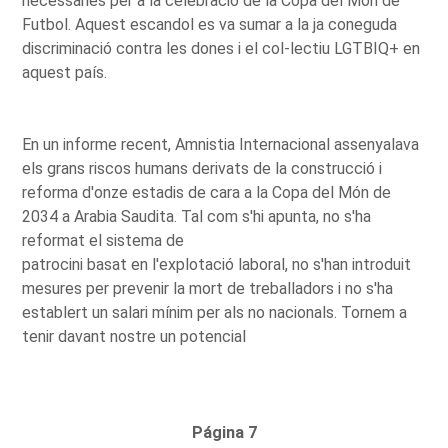
necessaries per a la celebració de la Copa del Món de
Futbol. Aquest escandol es va sumar a la ja coneguda
discriminació contra les dones i el col-lectiu LGTBIQ+ en
aquest país.
En un informe recent, Amnistia Internacional assenyalava
els grans riscos humans derivats de la construcció i
reforma d'onze estadis de cara a la Copa del Món de
2034 a Arabia Saudita. Tal com s'hi apunta, no s'ha
reformat el sistema de
patrocini basat en l'explotació laboral, no s'han introduit
mesures per prevenir la mort de treballadors i no s'ha
establert un salari mínim per als no nacionals. Tornem a
tenir davant nostre un potencial
Página 7