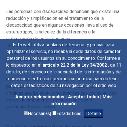
Las personas con discapacidad denuncian que existe una
reducción y simplificación en el tratamiento de la
discapacidad que en algunas ocasiones lleva al uso de
estereotipos, la ridiculez de la diferencia o la
victimización de estas personas.
Esta web utiliza cookies de terceros y propias para
El tratamiento de la discapacidad en los medios de
optimizar el servicio, no recaba ni cede datos de carácter
comunicación no sólo pasa por la reivindicación social de
personal de los usuarios sin su conocimiento. Conforme a
unas determinadas atenciones a las necesidades
lo dispuesto en el
artículo 22.2 de la Ley 34/2002
, de 11
especiales y diferenciadas de las personas con
de julio, de servicios de la sociedad de la información y de
discapacidad, sino que también se trata como
comercio electrónico, pedimos su permiso para obtener
enfermedad, drama o problema. Es decir, se coloca a las
datos estadísticos de su navegación por el sitio web
personas con discapacidad en una clara posición de
víctimas que las sitúa como agentes pasivos de su vida,
Aceptar seleccionadas
|
Aceptar todas
|
Más
en vez de empoderarlas y mostrarlas como
información
protagonistas de su vida.
Necesarias|
Estadísticas|
Detalle