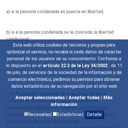
a) si la persona condenada es puesta en libertad;
b) si a la persona condenada se le concede la libertad
condicional.
Esta web utiliza cookies de terceros y propias para
optimizar el servicio, no recaba ni cede datos de carácter
personal de los usuarios sin su conocimiento. Conforme a
6. Si el Estado de condena lo solicita, el Estado de
lo dispuesto en el
artículo 22.2 de la Ley 34/2002
, de 11
cumplimiento le facilitará toda la información que le pida
de julio, de servicios de la sociedad de la información y de
en relación con el cumplimiento de la pena.
comercio electrónico, pedimos su permiso para obtener
datos estadísticos de su navegación por el sitio web
7. Si la persona condenada se fuga antes de haber
Aceptar seleccionadas
|
Aceptar todas
|
Más
cumplido la totalidad de la pena, el Estado de
información
cumplimiento adoptará las medidas oportunas para
detenerla, a fin de que cumpla el resto de la condena y
Necesarias|
Estadísticas|
Detalle
sea acusada del delito de fuga si tal