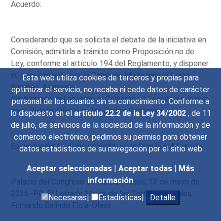
Acuerdo:
Considerando que se solicita el debate de la iniciativa en
Comisión, admitirla a trámite como Proposición no de
Ley, conforme al artículo 194 del Reglamento, y disponer
su conocimiento por la Comisión Mixta para la Unión
Esta web utiliza cookies de terceros y propias para
Europea. Asimismo,
optimizar el servicio, no recaba ni cede datos de carácter
dar traslado del acuerdo al Gobierno, al Senado y publicar
personal de los usuarios sin su conocimiento. Conforme a
en el Boletín Oficial de las Cortes Generales.
lo dispuesto en el
artículo 22.2 de la Ley 34/2002
, de 11
de julio, de servicios de la sociedad de la información y de
comercio electrónico, pedimos su permiso para obtener
En ejecución de dicho acuerdo, se ordena la publicación.
datos estadísticos de su navegación por el sitio web
Aceptar seleccionadas
|
Aceptar todas
|
Más
información
Palacio del Congreso de los Diputados, 13 de mayo de
2026.-P.D. El Letrado Mayor de las Cortes Generales,
Necesarias|
Estadísticas|
Detalle
Fernando Galindo Elola-Olaso.