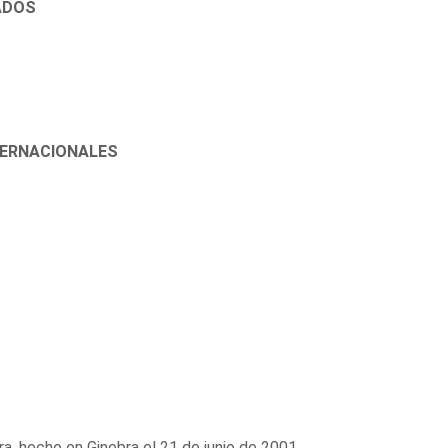
ADOS
NTERNACIONALES
ra, hecho en Ginebra el 21 de junio de 2001.