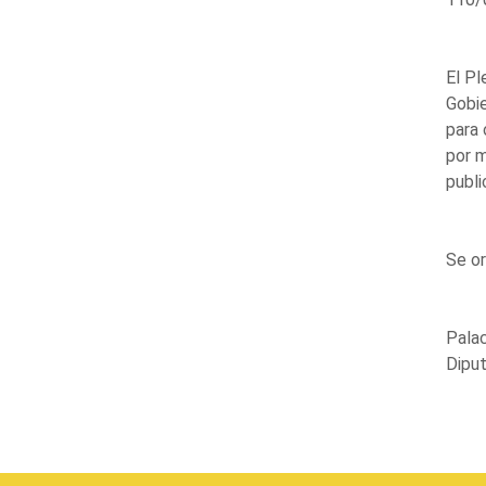
El Pl
Gobie
para 
por m
publi
Se or
Palac
Diput