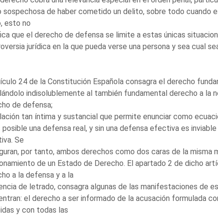
sospechosa de haber cometido un delito, sobre todo cuando es
, esto no
fica que el derecho de defensa se limite a estas únicas situacio
oversia jurídica en la que pueda verse una persona y sea cual sea
tículo 24 de la Constitución Española consagra el derecho fundame
lándolo indisolublemente al también fundamental derecho a la no
cho de defensa;
lación tan íntima y sustancial que permite enunciar como ecuació
 posible una defensa real, y sin una defensa efectiva es inviable e
iva. Se
guran, por tanto, ambos derechos como dos caras de la misma m
onamiento de un Estado de Derecho. El apartado 2 de dicho ar
ho a la defensa y a la
encia de letrado, consagra algunas de las manifestaciones de e
ntran: el derecho a ser informado de la acusación formulada con
idas y con todas las