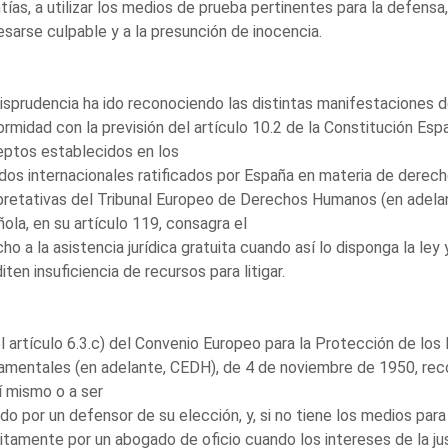
tías, a utilizar los medios de prueba pertinentes para la defensa
sarse culpable y a la presunción de inocencia.
risprudencia ha ido reconociendo las distintas manifestaciones
rmidad con la previsión del artículo 10.2 de la Constitución Esp
ptos establecidos en los
dos internacionales ratificados por España en materia de derec
pretativas del Tribunal Europeo de Derechos Humanos (en adelan
ola, en su artículo 119, consagra el
ho a la asistencia jurídica gratuita cuando así lo disponga la le
iten insuficiencia de recursos para litigar.
el artículo 6.3.c) del Convenio Europeo para la Protección de l
amentales (en adelante, CEDH), de 4 de noviembre de 1950, re
í mismo o a ser
ido por un defensor de su elección, y, si no tiene los medios para
itamente por un abogado de oficio cuando los intereses de la just