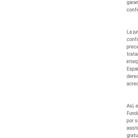
garan
confe
La ju
confo
prece
trata
inter
Españ
derec
acred
Así, 
Fund
por s
asist
gratu