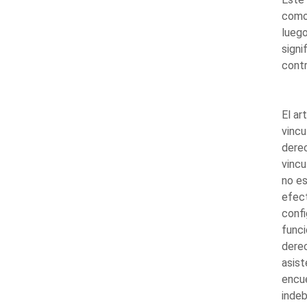
como 
luego
signi
contr
El ar
vincu
dere
vincu
no es
efect
confi
funci
derec
asist
encue
indeb