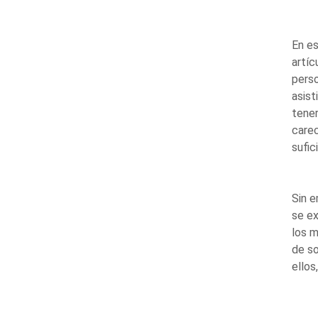
En es
artíc
pers
asist
tener
care
sufic
Sin e
se ex
los 
de so
ellos