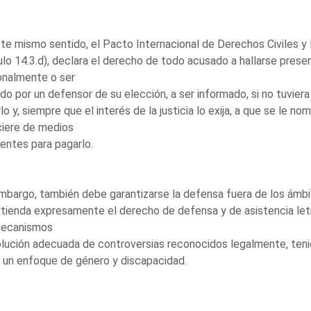
te mismo sentido, el Pacto Internacional de Derechos Civiles y 
ulo 14.3.d), declara el derecho de todo acusado a hallarse pres
onalmente o ser
ido por un defensor de su elección, a ser informado, si no tuvier
lo y, siempre que el interés de la justicia lo exija, a que se le n
ciere de medios
ientes para pagarlo.
mbargo, también debe garantizarse la defensa fuera de los ámbit
tienda expresamente el derecho de defensa y de asistencia letr
mecanismos
lución adecuada de controversias reconocidos legalmente, teni
, un enfoque de género y discapacidad.