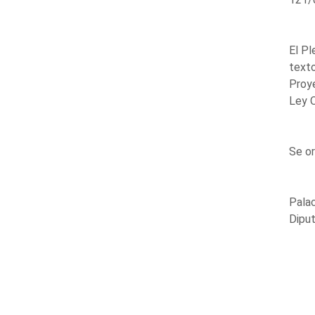
El Pl
texto
Proy
Ley 
Se or
Palac
Diput