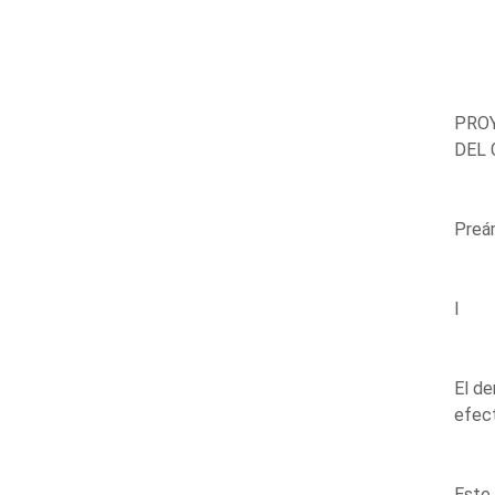
PROY
DEL 
Preá
I
El de
efect
Este 