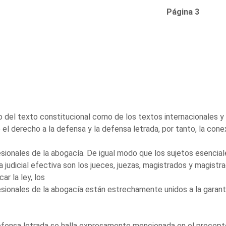
Página 3
 del texto constitucional como de los textos internacionales y 
 el derecho a la defensa y la defensa letrada, por tanto, la con
sionales de la abogacía. De igual modo que los sujetos esenci
a judicial efectiva son los jueces, juezas, magistrados y magistr
car la ley, los
sionales de la abogacía están estrechamente unidos a la garant
fensa letrada se halla expresamente mencionada en el precepto c