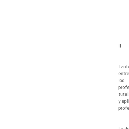
II
Tanto
entre
los
profe
tutel
y apli
profe
La de