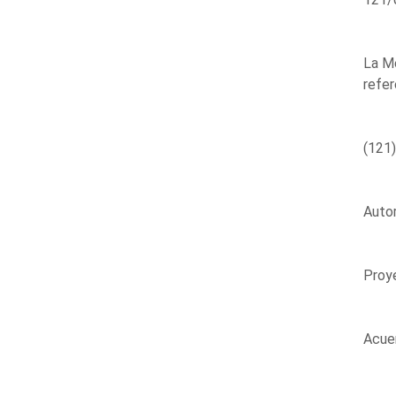
La Me
refer
(121)
Autor
Proy
Acue