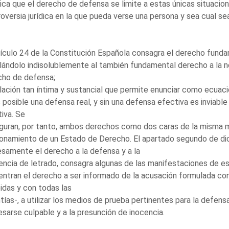
fica que el derecho de defensa se limite a estas únicas situacio
oversia jurídica en la que pueda verse una persona y sea cual sea
tículo 24 de la Constitución Española consagra el derecho fundame
lándolo indisolublemente al también fundamental derecho a la no
cho de defensa;
lación tan íntima y sustancial que permite enunciar como ecuació
 posible una defensa real, y sin una defensa efectiva es inviable e
iva. Se
guran, por tanto, ambos derechos como dos caras de la misma m
onamiento de un Estado de Derecho. El apartado segundo de di
samente el derecho a la defensa y a la
encia de letrado, consagra algunas de las manifestaciones de e
ntran el derecho a ser informado de la acusación formulada cont
idas y con todas las
tías-, a utilizar los medios de prueba pertinentes para la defens
sarse culpable y a la presunción de inocencia.