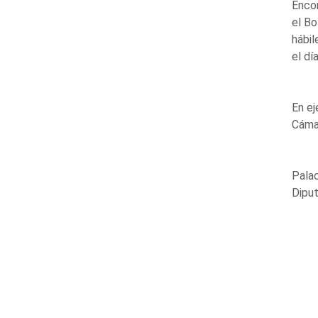
Encom
el Bo
hábil
el dí
En ej
Cáma
Palac
Diput