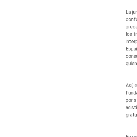
La ju
confo
prec
los t
inter
Españ
consa
quien
Así, 
Fund
por s
asist
gratu
En es