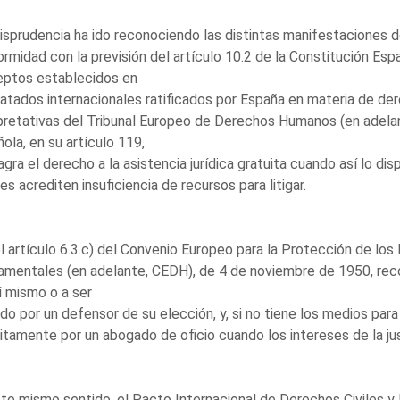
risprudencia ha ido reconociendo las distintas manifestaciones 
rmidad con la previsión del artículo 10.2 de la Constitución Esp
eptos establecidos en
ratados internacionales ratificados por España en materia de d
pretativas del Tribunal Europeo de Derechos Humanos (en adelan
ola, en su artículo 119,
gra el derecho a la asistencia jurídica gratuita cuando así lo di
es acrediten insuficiencia de recursos para litigar.
el artículo 6.3.c) del Convenio Europeo para la Protección de l
amentales (en adelante, CEDH), de 4 de noviembre de 1950, re
í mismo o a ser
ido por un defensor de su elección, y, si no tiene los medios para
itamente por un abogado de oficio cuando los intereses de la just
te mismo sentido, el Pacto Internacional de Derechos Civiles y 