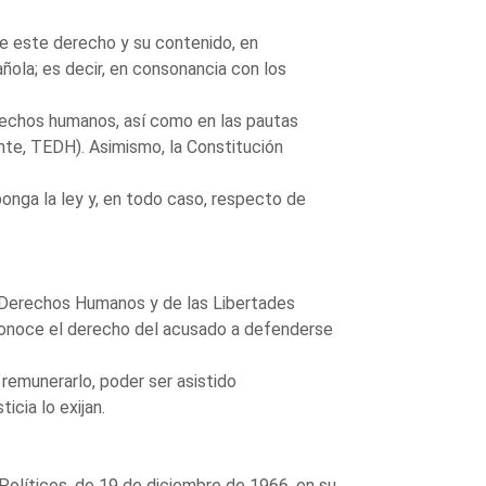
de este derecho y su contenido, en
añola; es decir, en consonancia con los
erechos humanos, así como en las pautas
te, TEDH). Asimismo, la Constitución
sponga la ley y, en todo caso, respecto de
os Derechos Humanos y de las Libertades
conoce el derecho del acusado a defenderse
 remunerarlo, poder ser asistido
icia lo exijan.
Políticos, de 19 de diciembre de 1966, en su