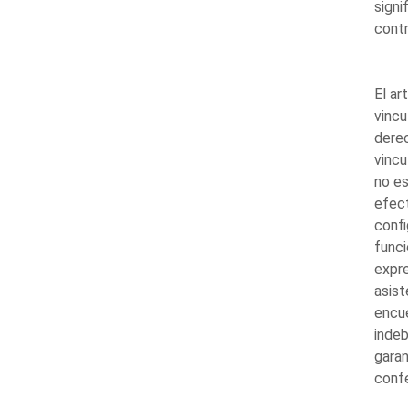
signi
contr
El ar
vincu
dere
vincu
no es
efect
confi
funci
expre
asist
encue
indeb
garan
confe