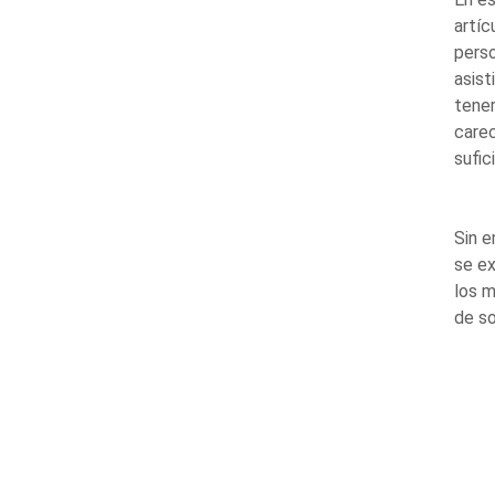
artíc
pers
asist
tener
care
sufic
Sin e
se ex
los 
de so