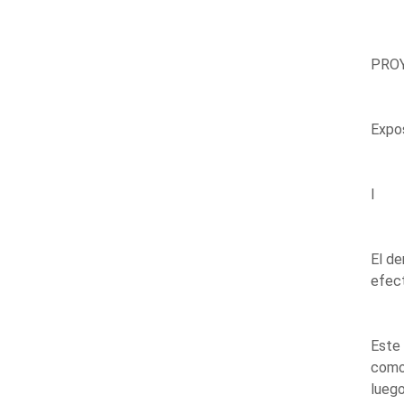
PROY
Expo
I
El de
efect
Este 
como 
luego