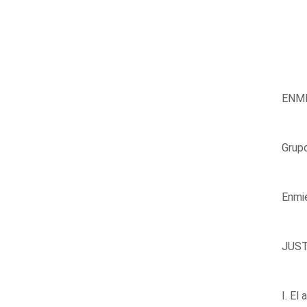
ENMI
Grup
Enmie
JUST
I. El