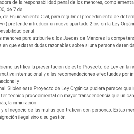
adora de la responsabilidad penal de los menores, complementari
00, de 7 de
, de Enjuiciamiento Civil, para regular el procedimiento de dete
y») pretende introducir un nuevo apartado 2 bis en la Ley Orgán
nsabilidad penal
s menores para atribuirle a los Jueces de Menores la competenc
 en que existan dudas razonables sobre si una persona detenid
bierno justifica la presentación de este Proyecto de Ley en la n
rmativa internacional y a las recomendaciones efectuadas por i
nacional y
nal. Si bien este Proyecto de Ley Orgánica pudiera parecer que 
ter técnico procedimental sin mayor transcendencia que un cambi
ás, la inmigración
l y el negocio de las mafias que trafican con personas. Estas m
migración ilegal sino a su gestión.