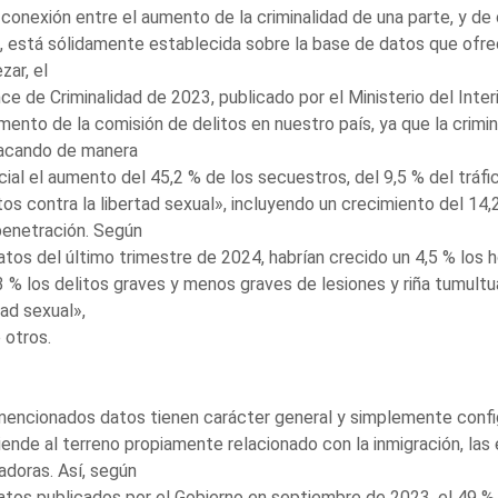
a conexión entre el aumento de la criminalidad de una parte, y de 
l, está sólidamente establecida sobre la base de datos que ofr
ar, el
ce de Criminalidad de 2023, publicado por el Ministerio del Inter
mento de la comisión de delitos en nuestro país, ya que la crimin
acando de manera
ial el aumento del 45,2 % de los secuestros, del 9,5 % del tráfi
tos contra la libertad sexual», incluyendo un crecimiento del 14
penetración. Según
atos del último trimestre de 2024, habrían crecido un 4,5 % los
3 % los delitos graves y menos graves de lesiones y riña tumultuar
tad sexual»,
 otros.
encionados datos tienen carácter general y simplemente configu
ende al terreno propiamente relacionado con la inmigración, las
adoras. Así, según
atos publicados por el Gobierno en septiembre de 2023, el 49 %