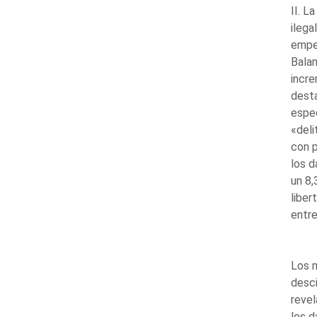
II. L
ilega
empez
Balan
incre
dest
espec
«deli
con 
los d
un 8,
liber
entre
Los m
desci
revel
los d