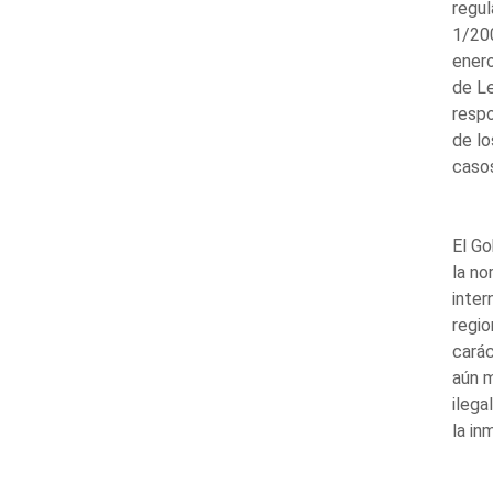
regul
1/20
enero
de Le
respo
de lo
casos
El Go
la no
inter
regio
carác
aún m
ilega
la in