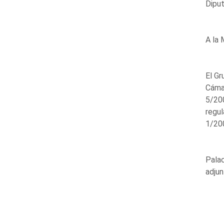
Diput
A la 
El Gr
Cámar
5/200
regul
1/200
Palac
adjun