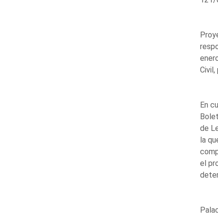
Proye
respo
enero
Civil
En cu
Bolet
de Le
la qu
compl
el pr
deter
Palac