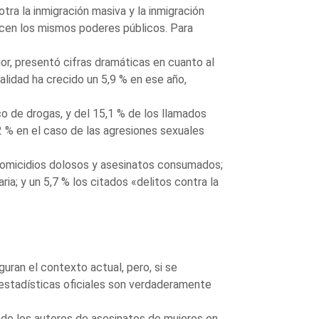
otra la inmigración masiva y la inmigración
ecen los mismos poderes públicos. Para
ior, presentó cifras dramáticas en cuanto al
alidad ha crecido un 5,9 % en ese año,
co de drogas, y del 15,1 % de los llamados
,2 % en el caso de las agresiones sexuales
 homicidios dolosos y asesinatos consumados;
ia; y un 5,7 % los citados «delitos contra la
ran el contexto actual, pero, si se
 estadísticas oficiales son verdaderamente
 de los autores de asesinatos de mujeres en