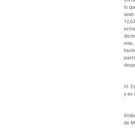
lo qu
sean
12,63
extra
disti
más, 
hecho
punt
despr
III. 
y es 
Atrib
de M