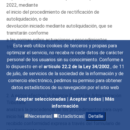
2022, mediante
el inicio del procedimiento de rectificación de
autoliquidación, o de
devolución iniciado mediante autoliquidación, que se
tramitarán conforme
a las normas sobre actuaciones y procedimientos
Esta web utiliza cookies de terceros y propias para
tributarios previstas en
optimizar el servicio, no recaba ni cede datos de carácter
la Ley 58/2003, de 17 de diciembre, General Tributaria, en
personal de los usuarios sin su conocimiento. Conforme a
los términos
lo dispuesto en el
artículo 22.2 de la Ley 34/2002
, de 11
señalados en esta disposición.
de julio, de servicios de la sociedad de la información y de
comercio electrónico, pedimos su permiso para obtener
datos estadísticos de su navegación por el sitio web
2. A estos efectos, la Agencia Estatal de Administración
Aceptar seleccionadas
|
Aceptar todas
|
Más
Tributaria
información
analizará la procedencia de los procedimientos para cuyo
Necesarias|
Estadísticas|
Detalle
inicio haya
recibido conformidad expresa a través del formulario de