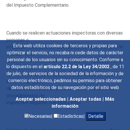
del Impuesto Complementario.
Cuando se realicen actuaciones inspectoras con diversas
personas o
Esta web utiliza cookies de terceros y propias para
entidades vinculadas de acuerdo con lo establecido en el
optimizar el servicio, no recaba ni cede datos de carácter
artículo 18 de
personal de los usuarios sin su conocimiento. Conforme a
la Ley 27/2014, de 27 de noviembre, del Impuesto sobre
lo dispuesto en el
artículo 22.2 de la Ley 34/2002
, de 11
Sociedades, la
de julio, de servicios de la sociedad de la información y de
concurrencia de las circunstancias previstas en esta
comercio electrónico, pedimos su permiso para obtener
letra en cualquiera
datos estadísticos de su navegación por el sitio web
de ellos determinará la aplicación de este plazo a los
procedimientos de
Aceptar seleccionadas
|
Aceptar todas
|
Más
inspección seguidos con todos ellos.
información
Necesarias|
Estadísticas|
Detalle