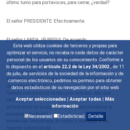
último turno para portavoces, para cerrar, ¿verdad?
El señor PRESIDENTE: Efectivamente.
El señor LANDA JÁUREGUI: De acuerdo.
Esta web utiliza cookies de terceros y propias para
optimizar el servicio, no recaba ni cede datos de carácter
El Grupo Vasco se va a posicionar claramente en
personal de los usuarios sin su conocimiento. Conforme a
contra de los dos vetos presentados por coherencia y
lo dispuesto en el
artículo 22.2 de la Ley 34/2002
, de 11
por convicción.
de julio, de servicios de la sociedad de la información y de
Apoyamos en el Congreso el texto que finalmente ha
comercio electrónico, pedimos su permiso para obtener
desembocado en el
datos estadísticos de su navegación por el sitio web
Senado con nuestros votos, y no solo eso, sino que
Aceptar seleccionadas
|
Aceptar todas
|
Más
participamos
información
activamente en su elaboración y mejora mediante la
presentación de dos
Necesarias|
Estadísticas|
Detalle
enmiendas: una primera, en orden a descargar a las
mujeres y personal de