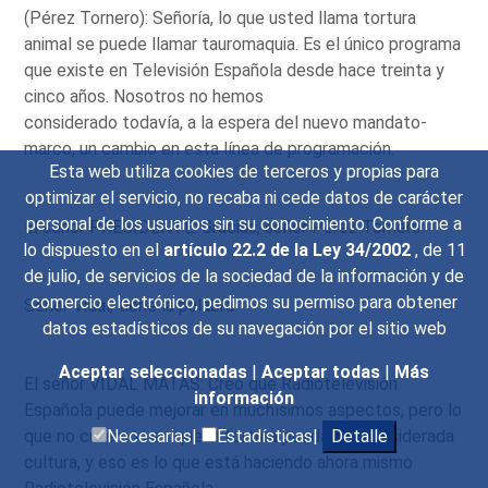
(Pérez Tornero): Señoría, lo que usted llama tortura
animal se puede llamar tauromaquia. Es el único programa
que existe en Televisión Española desde hace treinta y
cinco años. Nosotros no hemos
considerado todavía, a la espera del nuevo mandato-
marco, un cambio en esta línea de programación.
Esta web utiliza cookies de terceros y propias para
optimizar el servicio, no recaba ni cede datos de carácter
personal de los usuarios sin su conocimiento. Conforme a
El señor PRESIDENTE: Gracias, señor Pérez Tornero.
lo dispuesto en el
artículo 22.2 de la Ley 34/2002
, de 11
de julio, de servicios de la sociedad de la información y de
comercio electrónico, pedimos su permiso para obtener
Señor Vidal, tiene la palabra.
datos estadísticos de su navegación por el sitio web
Aceptar seleccionadas
|
Aceptar todas
|
Más
El señor VIDAL MATAS: Creo que Radiotelevisión
información
Española puede mejorar en muchísimos aspectos, pero lo
que no creemos es que la tortura pueda ser considerada
Necesarias|
Estadísticas|
Detalle
cultura, y eso es lo que está haciendo ahora mismo