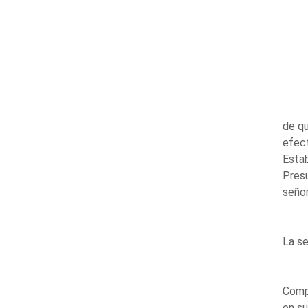
de qu
efect
Estab
Presu
señor
La s
Compa
en su