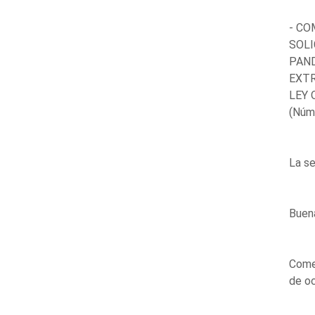
- CO
SOLI
PAND
EXTR
LEY 
(Núm
La se
Buena
Comen
de oc