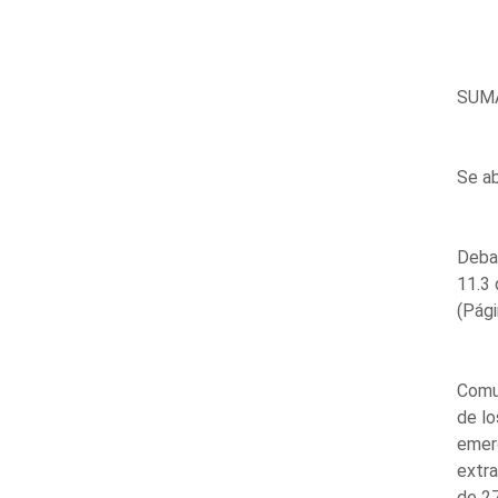
SUM
Se ab
Debat
11.3 
(Pági
Comun
de lo
emer
extra
de 27