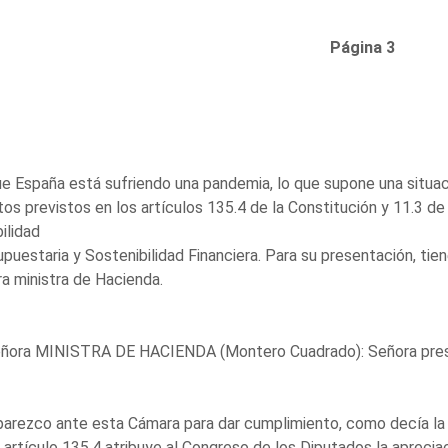
Página 3
e España está sufriendo una pandemia, lo que supone una situac
os previstos en los artículos 135.4 de la Constitución y 11.3 de 
ilidad
puestaria y Sostenibilidad Financiera. Para su presentación, tien
a ministra de Hacienda.
eñora MINISTRA DE HACIENDA (Montero Cuadrado): Señora presi
rezco ante esta Cámara para dar cumplimiento, como decía la pr
 artículo 135.4 atribuye al Congreso de los Diputados la apreciac