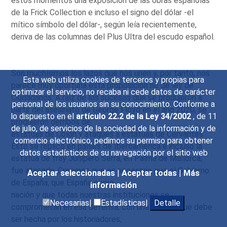
estos momentos una exposición de las obras españolas
de la Frick Collection e incluso el signo del dólar -el
mítico símbolo del dólar-, según leía recientemente,
deriva de las columnas del Plus Ultra del escudo español.
Son muchísimos los lazos que nos unen y, por tanto, nos
Esta web utiliza cookies de terceros y propias para
parece muy oportuna esta proposición no de ley de
optimizar el servicio, no recaba ni cede datos de carácter
Ciudadanos. A raíz de los sucesos que se produjeron a
personal de los usuarios sin su conocimiento. Conforme a
partir del asesinato de George Floyd en el año 2020, se
lo dispuesto en el
artículo 22.2 de la Ley 34/2002
, de 11
produjeron derribos de
de julio, de servicios de la sociedad de la información y de
estatuas de Colón y ataques a estatuas de Cervantes.
comercio electrónico, pedimos su permiso para obtener
Esto se replicó en países de Iberoamérica e incluso la
datos estadísticos de su navegación por el sitio web
estatua de fray Junípero Serra, en Palma de Mallorca,
fue atacada. Creemos que es necesario que el Gobierno
Aceptar seleccionadas
|
Aceptar todas
|
Más
de España, que España como
información
nación y que todas nuestras instituciones se
Necesarias|
Estadísticas|
Detalle
comprometan en esa defensa, con una historia que debe
ser hecha por los historiadores,