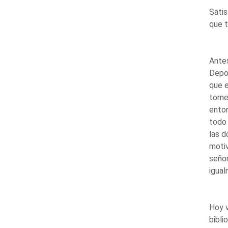
Satis
que t
Antes
Depor
que e
torne
entor
todo 
las d
motiv
señor
igual
Hoy v
bibli