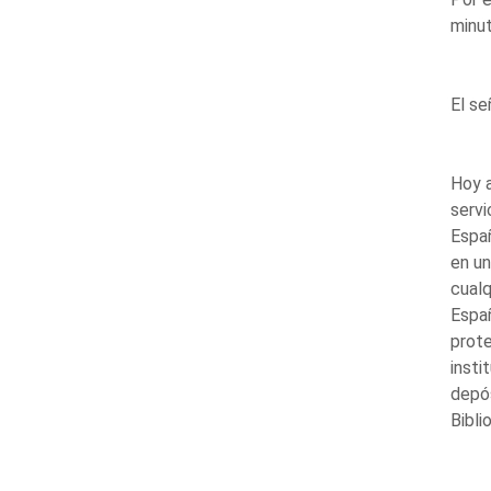
minut
El se
Hoy a
servi
Espa
en un
cualq
Espa
prote
insti
depós
Bibli