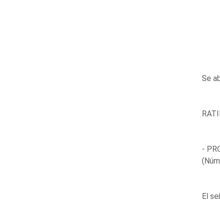
Se ab
RATI
- PR
(Núm
El se