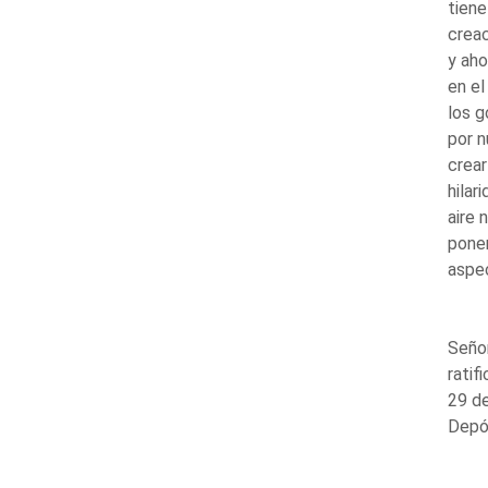
tiene
creac
y aho
en el
los g
por n
crear
hilar
aire 
poner
aspec
Señor
ratif
29 de
Depós