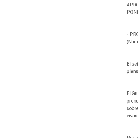
APRO
PONE
- PR
(Núm
El se
plena
El Gr
pronu
sobr
vivas
Por e