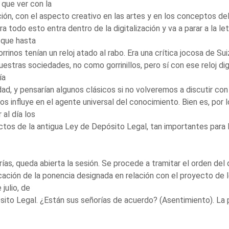
 que ver con la
ión, con el aspecto creativo en las artes y en los conceptos d
ra todo esto entra dentro de la digitalización y va a parar a la le
 que hasta
orrinos tenían un reloj atado al rabo. Era una crítica jocosa de Su
uestras sociedades, no como gorrinillos, pero sí con ese reloj d
ía
idad, y pensarían algunos clásicos si no volveremos a discutir 
nos influye en el agente universal del conocimiento. Bien es, por 
 al día los
tos de la antigua Ley de Depósito Legal, tan importantes para l
ías, queda abierta la sesión. Se procede a tramitar el orden del d
icación de la ponencia designada en relación con el proyecto de 
 julio, de
ito Legal. ¿Están sus señorías de acuerdo? (Asentimiento). La p