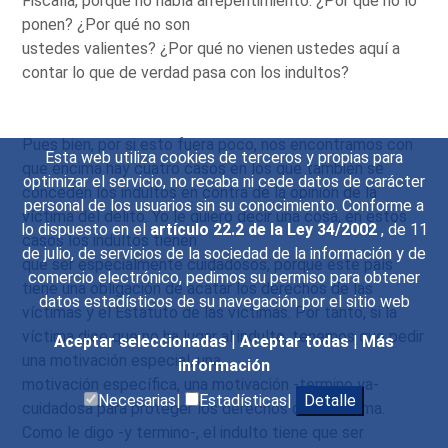
Fiscalía, porque no había arrepentimiento. ¿Por qué no lo
ponen? ¿Por qué no son
ustedes valientes? ¿Por qué no vienen ustedes aquí a
contar lo que de verdad pasa con los indultos?
Pues bien, por si esto fuera poco, nos encontramos con
Esta web utiliza cookies de terceros y propias para
que encima hay cuatro casos en los que también se
optimizar el servicio, no recaba ni cede datos de carácter
conceden los indultos en contra de la opinión de la
personal de los usuarios sin su conocimiento. Conforme a
víctima del delito. Yo le quiero decir una cosa, en estos
lo dispuesto en el
artículo 22.2 de la Ley 34/2002
, de 11
casos los indultos tienen
de julio, de servicios de la sociedad de la información y de
que ser especialmente cuidadosos, porque este país
comercio electrónico, pedimos su permiso para obtener
tiene una obligación de acatar los derechos de las
datos estadísticos de su navegación por el sitio web
víctimas y el Estatuto de las víctimas. Por tanto, si la
víctima dice que no ha lugar al indulto, tenemos que pedir
Aceptar seleccionadas
|
Aceptar todas
|
Más
una motivación especial, una
información
motivación específica, una motivación -termino ya-
Necesarias|
Estadísticas|
Detalle
cuidadosa para proteger los derechos de la víctima.
Como le digo -y termino-, el indulto tiene que ser