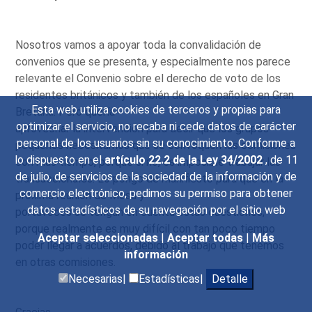
Nosotros vamos a apoyar toda la convalidación de
convenios que se presenta, y especialmente nos parece
relevante el Convenio sobre el derecho de voto de los
residentes británicos y también de los españoles en Gran
Esta web utiliza cookies de terceros y propias para
Bretaña. Pero quería
optimizar el servicio, no recaba ni cede datos de carácter
aprovechar la intervención para decir que los grupos
personal de los usuarios sin su conocimiento. Conforme a
pequeños necesitamos que se convoquen las comisiones
lo dispuesto en el
artículo 22.2 de la Ley 34/2002
, de 11
con más tiempo, porque si no, es imposible trabajar las
de julio, de servicios de la sociedad de la información y de
transaccionales. Lo pongo de manifiesto para que en la
comercio electrónico, pedimos su permiso para obtener
próxima reunión de Mesa y
datos estadísticos de su navegación por el sitio web
portavoces se tengan en cuenta estas cuestiones,
porque realmente es muy difícil con tan poco tiempo
Aceptar seleccionadas
|
Aceptar todas
|
Más
poder llegar a acuerdos, debido al trabajo que tenemos
información
en otras comisiones.
Necesarias|
Estadísticas|
Detalle