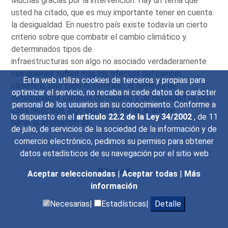
Muchas gracias por la intervención. Hay un tema que
usted ha citado, que es muy importante tener en cuenta:
la desigualdad. En nuestro país existe todavía un cierto
criterio sobre que combatir el cambio climático y
determinados tipos de
infraestructuras son algo no asociado verdaderamente
con quienes sufren más los efectos del cambio
Esta web utiliza cookies de terceros y propias para
climático, sino todo lo contrario; la defensa de
optimizar el servicio, no recaba ni cede datos de carácter
determinados cambios de modelo y de movilidad es una
personal de los usuarios sin su conocimiento. Conforme a
cosa disociada, algo exótica, y no se acaba de
lo dispuesto en el
artículo 22.2 de la Ley 34/2002
, de 11
hacer la asociación de
de julio, de servicios de la sociedad de la información y de
comercio electrónico, pedimos su permiso para obtener
datos estadísticos de su navegación por el sitio web
Página 6
Aceptar seleccionadas
|
Aceptar todas
|
Más
información
Necesarias|
Estadísticas|
Detalle