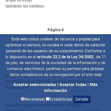
la que se están
operando los cambios.
Página 6
Esta web utiliza cookies de terceros y propias para
optimizar el servicio, no recaba ni cede datos de carácter
personal de los usuarios sin su conocimiento. Conforme a
lo dispuesto en el
artículo 22.2 de la Ley 34/2002
, de 11
de julio, de servicios de la sociedad de la información y de
Tenemos que enfrentar la realidad sin catastrofismos. No
comercio electrónico, pedimos su permiso para obtener
tenemos que mirar a otro sitio, no tenemos que
datos estadísticos de su navegación por el sitio web
pretender que las cosas van bien porque lo digamos o
porque nos venga bien. No van bien, pero tampoco es el
Aceptar seleccionadas
|
Aceptar todas
|
Más
fin del mundo.
información
Necesarias|
Estadísticas|
Detalle
En cuanto a la política del cambio climático,