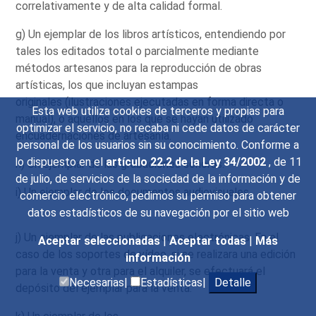
correlativamente y de alta calidad formal.
g) Un ejemplar de los libros artísticos, entendiendo por
tales los editados total o parcialmente mediante
métodos artesanos para la reproducción de obras
artísticas, los que incluyan estampas
originales (ilustraciones ejecutadas en forma directa o
Esta web utiliza cookies de terceros y propias para
manual), o aquellos en los que se hayan utilizado
optimizar el servicio, no recaba ni cede datos de carácter
encuadernaciones de artesanía.
personal de los usuarios sin su conocimiento. Conforme a
lo dispuesto en el
artículo 22.2 de la Ley 34/2002
, de 11
h) Un ejemplar de las grabaciones sonoras.
de julio, de servicios de la sociedad de la información y de
i) Un ejemplar de los documentos audiovisuales.
comercio electrónico, pedimos su permiso para obtener
datos estadísticos de su navegación por el sitio web
j) Un ejemplar de las publicaciones electrónicas. En el
Aceptar seleccionadas
|
Aceptar todas
|
Más
caso de los soportes de vídeo, si se realizara una edición
información
para la venta y otra para el alquiler, se efectuará el
Necesarias|
Estadísticas|
Detalle
depósito del ejemplar para la venta.