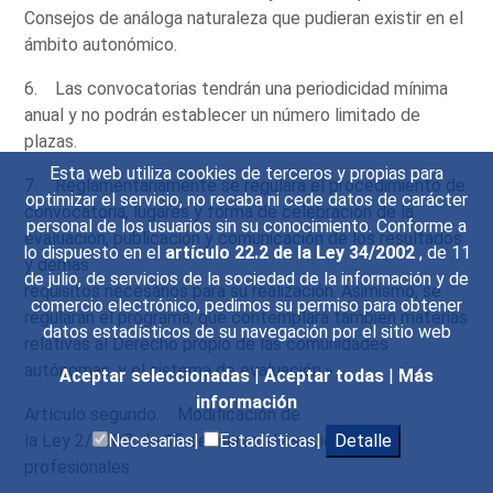
Consejos de análoga naturaleza que pudieran existir en el
ámbito autonómico.
6. Las convocatorias tendrán una periodicidad mínima
anual y no podrán establecer un número limitado de
plazas.
Esta web utiliza cookies de terceros y propias para
7. Reglamentariamente se regulará el procedimiento de
optimizar el servicio, no recaba ni cede datos de carácter
convocatoria, lugares y forma de celebración de la
personal de los usuarios sin su conocimiento. Conforme a
evaluación, publicación y comunicación de los resultados
lo dispuesto en el
artículo 22.2 de la Ley 34/2002
, de 11
y demás
de julio, de servicios de la sociedad de la información y de
requisitos necesarios para su realización. Asimismo, se
comercio electrónico, pedimos su permiso para obtener
regularán el programa, que contemplará también materias
datos estadísticos de su navegación por el sitio web
relativas al Derecho propio de las comunidades
autónomas, y el sistema de evaluación.»
Aceptar seleccionadas
|
Aceptar todas
|
Más
información
Artículo segundo. Modificación de
la Ley 2/2007, de 15 de marzo, de sociedades
Necesarias|
Estadísticas|
Detalle
profesionales.