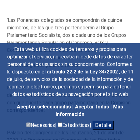
'Las Ponencias colegiadas se compondrán de quince
miembros, de los que tres pertenecerán al Grupo
Parlamentario Socialista, dos a cada uno de los Grupos
Parlamentarios Popular en el Congreso, VOX y
Esta web utiliza cookies de terceros y propias para
Confederal de Unidas Podemos-En Comú
optimizar el servicio, no recaba ni cede datos de carácter
Podem-Galicia en Común y uno a cada uno de los
personal de los usuarios sin su conocimiento. Conforme a
restantes grupos parlamentarios.
lo dispuesto en el
artículo 22.2 de la Ley 34/2002
, de 11
de julio, de servicios de la sociedad de la información y de
comercio electrónico, pedimos su permiso para obtener
En el caso de producirse votación, se aplicará el criterio
datos estadísticos de su navegación por el sitio web
de voto ponderado en función del número de miembros
con que cuente cada grupo parlamentario en la Comisión
Aceptar seleccionadas
|
Aceptar todas
|
Más
correspondiente'.
información
Necesarias|
Estadísticas|
Detalle
Palacio del Congreso de los Diputados, 21 de abril de