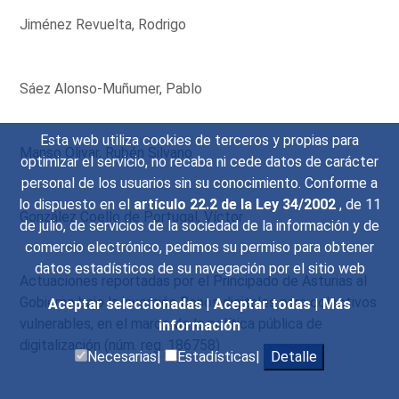
Jiménez Revuelta, Rodrigo
Sáez Alonso-Muñumer, Pablo
Esta web utiliza cookies de terceros y propias para
Manso Olivar, Rubén Silvano
optimizar el servicio, no recaba ni cede datos de carácter
personal de los usuarios sin su conocimiento. Conforme a
lo dispuesto en el
artículo 22.2 de la Ley 34/2002
, de 11
González Coello de Portugal, Víctor
de julio, de servicios de la sociedad de la información y de
comercio electrónico, pedimos su permiso para obtener
datos estadísticos de su navegación por el sitio web
Actuaciones reportadas por el Principado de Asturias al
Gobierno bajo la inversión Bonos digitales para colectivos
Aceptar seleccionadas
|
Aceptar todas
|
Más
vulnerables, en el marco de la política pública de
información
digitalización (núm. reg. 186758)
Necesarias|
Estadísticas|
Detalle