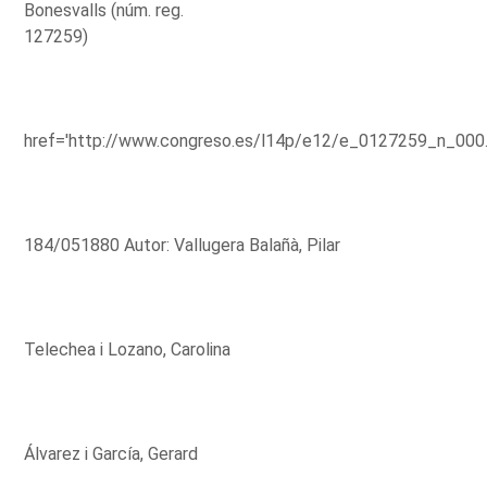
Bonesvalls (núm. reg.
127259)
href='http://www.congreso.es/l14p/e12/e_0127259_n_000
184/051880 Autor: Vallugera Balañà, Pilar
Telechea i Lozano, Carolina
Álvarez i García, Gerard