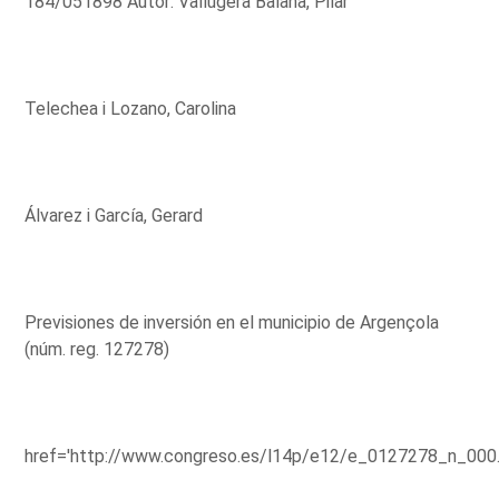
184/051898 Autor: Vallugera Balañà, Pilar
Telechea i Lozano, Carolina
Álvarez i García, Gerard
Previsiones de inversión en el municipio de Argençola
(núm. reg. 127278)
href='http://www.congreso.es/l14p/e12/e_0127278_n_000