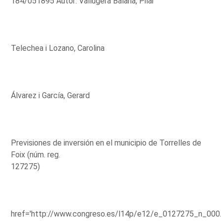
184/051895 Autor: Vallugera Balañà, Pilar
Telechea i Lozano, Carolina
Álvarez i García, Gerard
Previsiones de inversión en el municipio de Torrelles de
Foix (núm. reg.
127275)
href='http://www.congreso.es/l14p/e12/e_0127275_n_000