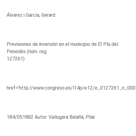
Álvarez i García, Gerard
Previsiones de inversión en el municipio de El Pla del
Penedès (núm. reg.
127261)
href='http://www.congreso.es/l14p/e12/e_0127261_n_000
184/051882 Autor: Vallugera Balañà, Pilar