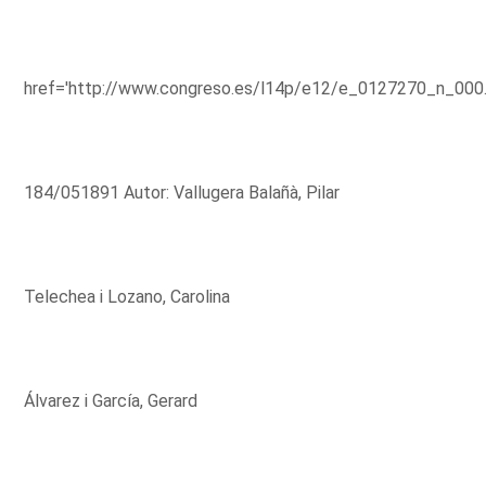
href='http://www.congreso.es/l14p/e12/e_0127270_n_000
184/051891 Autor: Vallugera Balañà, Pilar
Telechea i Lozano, Carolina
Álvarez i García, Gerard