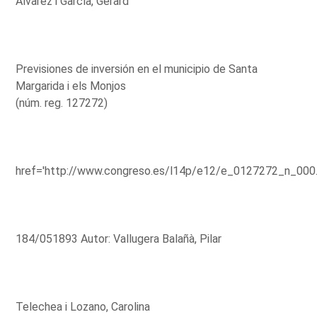
Álvarez i García, Gerard
Previsiones de inversión en el municipio de Santa
Margarida i els Monjos
(núm. reg. 127272)
href='http://www.congreso.es/l14p/e12/e_0127272_n_000
184/051893 Autor: Vallugera Balañà, Pilar
Telechea i Lozano, Carolina