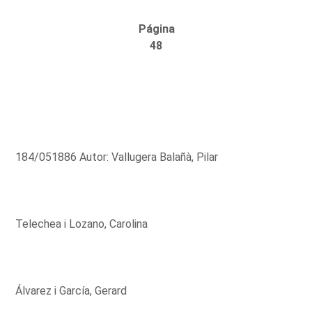
Página
48
184/051886 Autor: Vallugera Balañà, Pilar
Telechea i Lozano, Carolina
Álvarez i García, Gerard