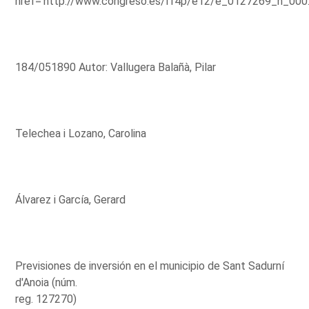
href='http://www.congreso.es/l14p/e12/e_0127269_n_000
184/051890 Autor: Vallugera Balañà, Pilar
Telechea i Lozano, Carolina
Álvarez i García, Gerard
Previsiones de inversión en el municipio de Sant Sadurní
d'Anoia (núm.
reg. 127270)