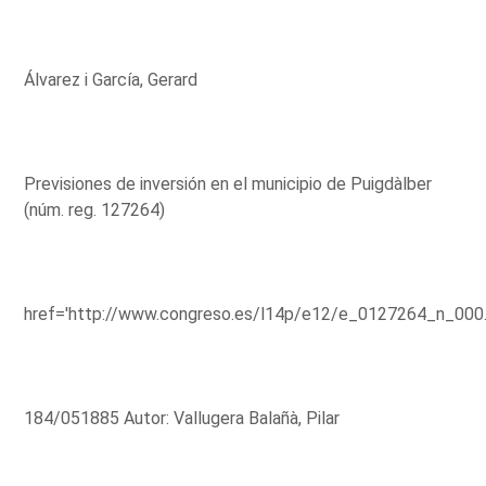
Álvarez i García, Gerard
Previsiones de inversión en el municipio de Puigdàlber
(núm. reg. 127264)
href='http://www.congreso.es/l14p/e12/e_0127264_n_000
184/051885 Autor: Vallugera Balañà, Pilar