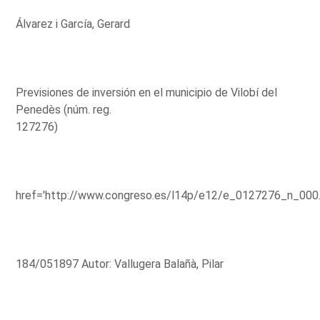
Álvarez i García, Gerard
Previsiones de inversión en el municipio de Vilobí del
Penedès (núm. reg.
127276)
href='http://www.congreso.es/l14p/e12/e_0127276_n_000
184/051897 Autor: Vallugera Balañà, Pilar