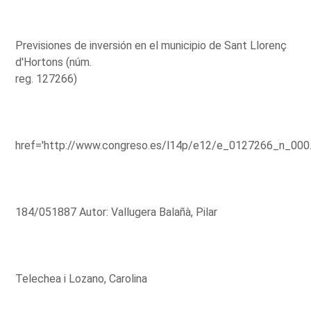
Previsiones de inversión en el municipio de Sant Llorenç
d'Hortons (núm.
reg. 127266)
href='http://www.congreso.es/l14p/e12/e_0127266_n_000
184/051887 Autor: Vallugera Balañà, Pilar
Telechea i Lozano, Carolina