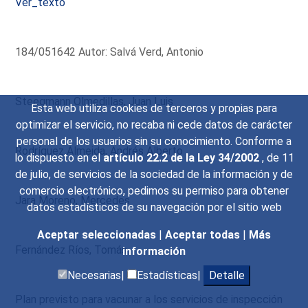
Ver_texto
184/051642 Autor: Salvá Verd, Antonio
Steegmann Olmedillas, Juan Luis
Esta web utiliza cookies de terceros y propias para
optimizar el servicio, no recaba ni cede datos de carácter
personal de los usuarios sin su conocimiento. Conforme a
Rodríguez Almeida, Andrés Alberto
lo dispuesto en el
artículo 22.2 de la Ley 34/2002
, de 11
de julio, de servicios de la sociedad de la información y de
comercio electrónico, pedimos su permiso para obtener
Jara Moreno, Mercedes
datos estadísticos de su navegación por el sitio web
Aceptar seleccionadas
|
Aceptar todas
|
Más
Fernández Ríos, Tomás
información
Necesarias|
Estadísticas|
Detalle
Plan previsto para vacunar a los servicios de inspección