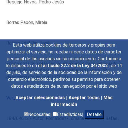
Requejo Novoa, Pedro Jesús
Borrás Pabón, Mireia
Ramírez del Río, José
Esta web utiliza cookies de terceros y propias para
optimizar el servicio, no recaba ni cede datos de carácter
personal de los usuarios sin su conocimiento. Conforme a
Forma en la que el Gobierno va a garantizar el adecuado
lo dispuesto en el
artículo 22.2 de la Ley 34/2002
, de 11
reparto de los fondos del Programa ADO entre los
de julio, de servicios de la sociedad de la información y de
deportistas (núm. reg. 112912)
comercio electrónico, pedimos su permiso para obtener
datos estadísticos de su navegación por el sitio web
Aceptar seleccionadas
|
Aceptar todas
|
Más
Ver_texto
información
Necesarias|
Estadísticas|
Detalle
184/046127 Autor: Fernández-Lomana Gutiérrez, Rafael