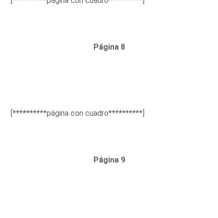
[**********página con cuadro**********]
Página 8
[**********página con cuadro**********]
Página 9