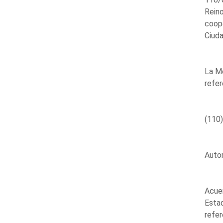
Reino
coope
Ciuda
La Me
refer
(110)
Autor
Acuer
Estad
refe