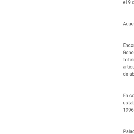
el 9 
Acue
Encom
Gener
total
artic
de ab
En co
estab
1996
Palac