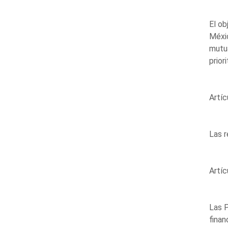
El ob
Méxic
mutu
priori
Artíc
Las r
Artíc
Las P
finan