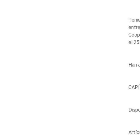
Tenie
entre
Coope
el 25
Han a
CAPÍ
Dispo
Artíc