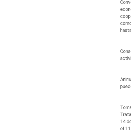
Conve
econó
coope
como
hasta
Consc
activ
Anima
puede
Toman
Trata
14 d
el 11