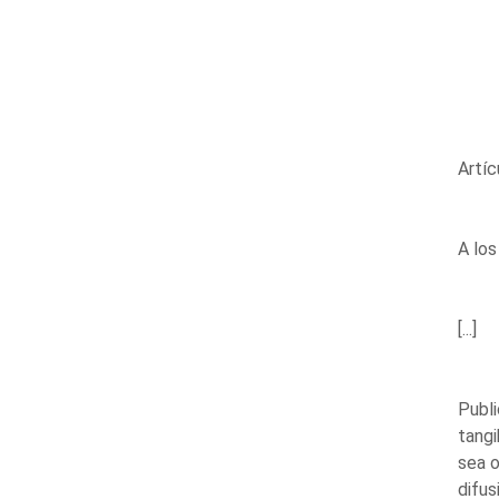
Artí
A los
[...]
Publi
tangi
sea 
difus