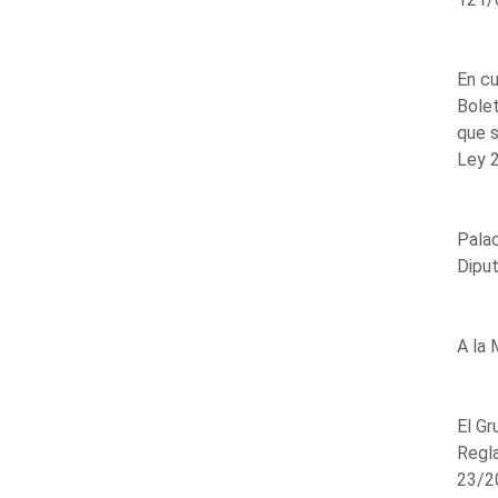
En cu
Bolet
que s
Ley 2
Palac
Diput
A la 
El Gr
Regla
23/20