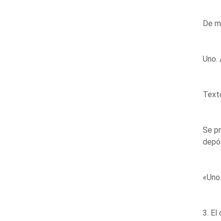
De mo
Uno. 
Text
Se pr
depós
«Uno.
3. 