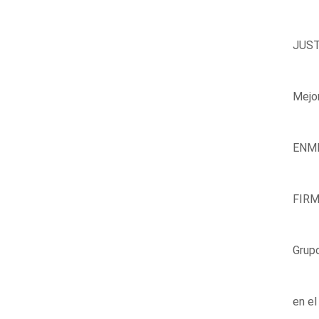
JUST
Mejor
ENMI
FIRM
Grupo
en e