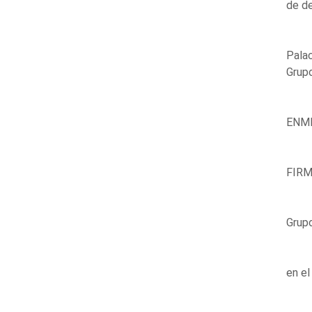
de de
Palac
Grupo
ENMI
FIRM
Grupo
en e