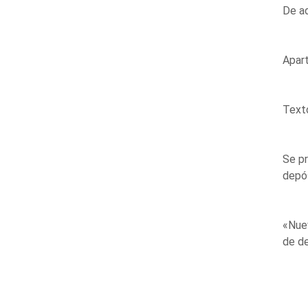
De ad
Apar
Text
Se pr
depós
«Nuev
de de