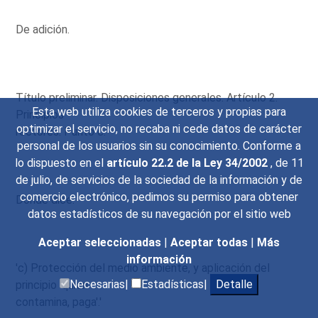
De adición.
Título preliminar. Disposiciones generales. Artículo 2.
Esta web utiliza cookies de terceros y propias para
Principios
optimizar el servicio, no recaba ni cede datos de carácter
rectores. Punto c.
personal de los usuarios sin su conocimiento. Conforme a
lo dispuesto en el
artículo 22.2 de la Ley 34/2002
, de 11
de julio, de servicios de la sociedad de la información y de
comercio electrónico, pedimos su permiso para obtener
Donde dice:
datos estadísticos de su navegación por el sitio web
Aceptar seleccionadas
|
Aceptar todas
|
Más
información
'c) Protección del medio ambiente, y aplicación del
Necesarias|
Estadísticas|
Detalle
principio 'quien
contamina, paga'.'