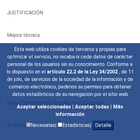
JUSTIFICACIÓN
Mejora técnica.
Esta web utiliza cookies de terceros y propias para
optimizar el servicio, no recaba ni cede datos de carácter
ENMIENDA NÚM. 11
personal de los usuarios sin su conocimiento. Conforme a
lo dispuesto en el
artículo 22.2 de la Ley 34/2002
, de 11
de julio, de servicios de la sociedad de la información y de
FIRMANTE:
comercio electrónico, pedimos su permiso para obtener
datos estadísticos de su navegación por el sitio web
Grupo Parlamentario Popular en el Congreso
Aceptar seleccionadas
|
Aceptar todas
|
Más
información
Al artículo 2.1
Necesarias|
Estadísticas|
Detalle