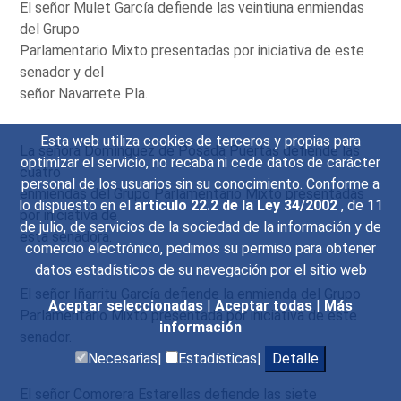
El señor Mulet García defiende las veintiuna enmiendas
del Grupo
Parlamentario Mixto presentadas por iniciativa de este
senador y del
señor Navarrete Pla.
Esta web utiliza cookies de terceros y propias para
La señora Domínguez de Posada Puertas defiende las
optimizar el servicio, no recaba ni cede datos de carácter
cuatro
personal de los usuarios sin su conocimiento. Conforme a
enmiendas del Grupo Parlamentario Mixto presentadas
lo dispuesto en el
artículo 22.2 de la Ley 34/2002
, de 11
por iniciativa de
de julio, de servicios de la sociedad de la información y de
esta senadora.
comercio electrónico, pedimos su permiso para obtener
datos estadísticos de su navegación por el sitio web
El señor Iñarritu García defiende la enmienda del Grupo
Aceptar seleccionadas
|
Aceptar todas
|
Más
Parlamentario Mixto presentada por iniciativa de este
información
senador.
Necesarias|
Estadísticas|
Detalle
El señor Comorera Estarellas defiende las siete