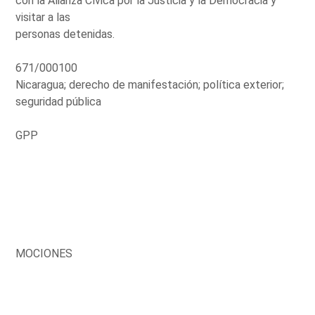
con la Alianza Cívica por la Justicia y la Democracia y
visitar a las
personas detenidas.
671/000100
Nicaragua; derecho de manifestación; política exterior;
seguridad pública
GPP
MOCIONES