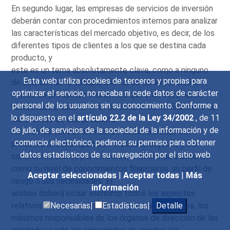
En segundo lugar, las empresas de servicios de inversión
deberán contar con procedimientos internos para analizar
las características del mercado objetivo, es decir, de los
diferentes tipos de clientes a los que se destina cada
producto, y
este es un tema absolutamente clave, como a ninguno
Esta web utiliza cookies de terceros y propias para
de ustedes se le escapa, a la luz de las experiencias
optimizar el servicio, no recaba ni cede datos de carácter
vividas de productos financieros que eran claramente
personal de los usuarios sin su conocimiento. Conforme a
inadecuados, dado el nivel de conocimiento financiero de
lo dispuesto en el
artículo 22.2 de la Ley 34/2002
, de 11
los clientes de ese producto.
de julio, de servicios de la sociedad de la información y de
Así, con las nuevas normas las características del
comercio electrónico, pedimos su permiso para obtener
producto deberán ajustarse al público objetivo y ser
datos estadísticos de su navegación por el sitio web
coherentes con su perfil inversor atendiendo a criterios
como su nivel de conocimientos financieros, su perfil de
Aceptar seleccionadas
|
Aceptar todas
|
Más
riesgo o sus necesidades. El
información
análisis deberá incluir asimismo todos los aspectos
relativos al canal de distribución y, a partir de ahora, los
Necesarias|
Estadísticas|
Detalle
máximos responsables de los órganos de dirección de las