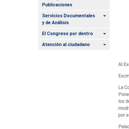
Publicaciones
Alternar
Servicios Documentales
y de Análisis
Alternar
El Congreso por dentro
Alternar
Atención al ciudadano
Al Ex
Excmo
La Co
Ponen
los d
modif
por e
Palac