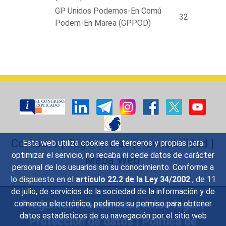
GP Unidos Podemos-En Comú
32
Podem-En Marea (GPPOD)
Contacto
|
Sugerencias
|
Accesibilidad
|
Esta web utiliza cookies de terceros y propias para
optimizar el servicio, no recaba ni cede datos de carácter
Mapa Web
personal de los usuarios sin su conocimiento. Conforme a
lo dispuesto en el
artículo 22.2 de la Ley 34/2002
, de 11
de julio, de servicios de la sociedad de la información y de
Preguntas Frecuentes
|
Aviso legal
|
comercio electrónico, pedimos su permiso para obtener
datos estadísticos de su navegación por el sitio web
Protección de datos
|
Política de