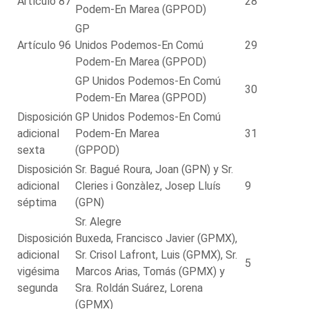
Artículo 87
28
Podem-En Marea (GPPOD)
GP
Artículo 96
Unidos Podemos-En Comú
29
Podem-En Marea (GPPOD)
GP Unidos Podemos-En Comú
30
Podem-En Marea (GPPOD)
Disposición
GP Unidos Podemos-En Comú
adicional
Podem-En Marea
31
sexta
(GPPOD)
Disposición
Sr. Bagué Roura, Joan (GPN) y Sr.
adicional
Cleries i Gonzàlez, Josep Lluís
9
séptima
(GPN)
Sr. Alegre
Disposición
Buxeda, Francisco Javier (GPMX),
adicional
Sr. Crisol Lafront, Luis (GPMX), Sr.
5
vigésima
Marcos Arias, Tomás (GPMX) y
segunda
Sra. Roldán Suárez, Lorena
(GPMX)