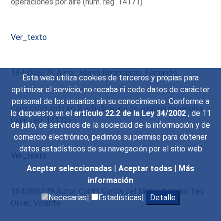
operaciones por aire (núm. reg. 14171)
Ver_texto
184/006378 Autor: Maura Barandiarán, Fernando
Esta web utiliza cookies de terceros y propias para
optimizar el servicio, no recaba ni cede datos de carácter
personal de los usuarios sin su conocimiento. Conforme a
Caos producido en la adjudicación de visados españoles
lo dispuesto en el
artículo 22.2 de la Ley 34/2002
, de 11
(núm. reg. 14172)
de julio, de servicios de la sociedad de la información y de
comercio electrónico, pedimos su permiso para obtener
datos estadísticos de su navegación por el sitio web
Ver_texto
Aceptar seleccionadas
|
Aceptar todas
|
Más
información
184/006379 Autor: Cantó García del Moral, Antonio Ten
Necesarias|
Estadísticas|
Detalle
Oliver, Vicente