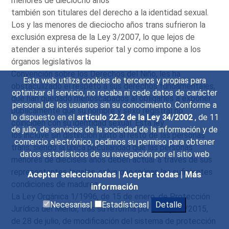
menores de dieciocho años
también son titulares del derecho a la identidad sexual.
Los y las menores de dieciocho años trans sufrieron la
exclusión expresa de la Ley 3/2007, lo que lejos de
atender a su interés superior tal y como impone a los
órganos legislativos la
Convención sobre los Derechos del Niño, les ha
Esta web utiliza cookies de terceros y propias para
obstaculizado el respeto a sus derechos fundamentales,
optimizar el servicio, no recaba ni cede datos de carácter
que han quedado menoscabados al obligarles a exponer
personal de los usuarios sin su conocimiento. Conforme a
públicamente que su nombre y sexo registral no
lo dispuesto en el
artículo 22.2 de la Ley 34/2002
, de 11
coinciden con su identidad sexual. Esta ley
de julio, de servicios de la sociedad de la información y de
los incluye sin distinción junto al resto de las personas
comercio electrónico, pedimos su permiso para obtener
trans, siendo la única peculiaridad que las personas
datos estadísticos de su navegación por el sitio web
menores de dieciséis años deben actuar a través de sus
representantes legales, salvo que reúnan las suficientes
Aceptar seleccionadas
|
Aceptar todas
|
Más
condiciones de madurez.
información
La Ley Orgánica 1/1996, de 15 de enero, de Protección
Necesarias|
Estadísticas|
Detalle
Jurídica del Menor, tras su reforma por la Ley 26/2015,
de 28 de julio, de modificación del sistema de protección