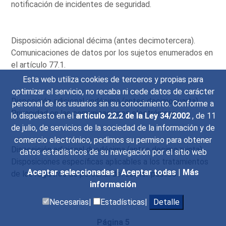
notificación de incidentes de seguridad.
Disposición adicional décima (antes decimotercera).
Comunicaciones de datos por los sujetos enumerados en
el artículo 77.1.
Esta web utiliza cookies de terceros y propias para
optimizar el servicio, no recaba ni cede datos de carácter
Disposición adicional undécima (antes decimocuarta).
personal de los usuarios sin su conocimiento. Conforme a
Privacidad en las comunicaciones electrónicas.
lo dispuesto en el
artículo 22.2 de la Ley 34/2002
, de 11
de julio, de servicios de la sociedad de la información y de
comercio electrónico, pedimos su permiso para obtener
Disposición adicional duodécima (antes decimoquinta).
datos estadísticos de su navegación por el sitio web
Disposiciones específicas aplicables a los tratamientos
Aceptar seleccionadas
|
Aceptar todas
|
Más
de los registros de personal del sector público.
información
Necesarias|
Estadísticas|
Detalle
Página 5